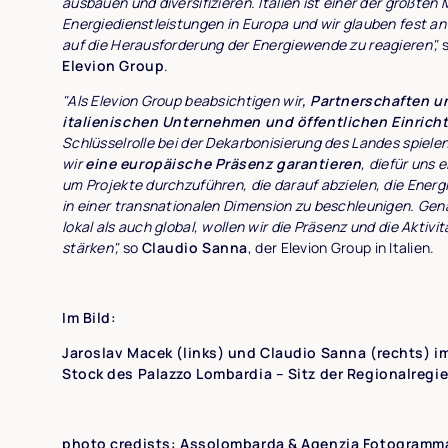
ausbauen und diversifizieren. Italien ist einer der größten 
Energiedienstleistungen in Europa und wir glauben fest an d
auf die Herausforderung der Energiewende zu reagieren",
Elevion Group
.
"Als Elevion Group beabsichtigen wir
, Partnerschaften u
italienischen Unternehmen und öffentlichen Einric
Schlüsselrolle bei der Dekarbonisierung des Landes spielen
wir
eine europäische Präsenz garantieren
, die
für uns 
um Projekte durchzuführen, die darauf abzielen, die Energ
in einer transnationalen Dimension zu beschleunigen. Ge
lokal als auch global, wollen wir die Präsenz und die Aktivit
stärken",
so
Claudio Sanna
, der Elevion Group in Italien.
Im Bild:
Jaroslav Macek (links) und Claudio Sanna (rechts) i
Stock des Palazzo Lombardia – Sitz der Regionalregi
photo credists: Assolombarda & Agenzia Fotogramm