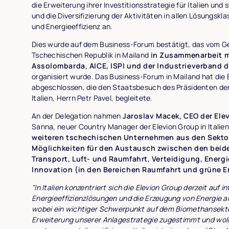
die Erweiterung ihrer Investitionsstrategie für Italien un
und die Diversifizierung der Aktivitäten in allen Lösungskl
und Energieeffizienz an.
Dies wurde auf dem Business-Forum bestätigt, das vom G
Tschechischen Republik in Mailand
in Zusammenarbeit m
Assolombarda, AICE, ISPI und der
Industrieverband d
organisiert wurde. Das Business-Forum in Mailand hat die
abgeschlossen, die den Staatsbesuch des Präsidenten der
Italien, Herrn Petr Pavel, begleitete.
An der Delegation nahmen
Jaroslav Macek, CEO der Ele
Sanna, neuer Country Manager der Elevion Group in Italien
weiteren tschechischen Unternehmen aus den Sektore
Möglichkeiten für den Austausch zwischen den beid
Transport, Luft- und Raumfahrt, Verteidigung, Energ
Innovation (in den Bereichen Raumfahrt und grüne 
"In Italien konzentriert sich die Elevion Group derzeit auf in
Energieeffizienzlösungen und die Erzeugung von Energie a
wobei ein wichtiger Schwerpunkt auf dem Biomethansektor
Erweiterung unserer Anlagestrategie zugestimmt und woll