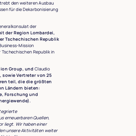
d strebt den weiteren Ausbau
assen für die Dekarbonisierung
eneralkonsulat der
it der Region Lombardei,
er Tschechischen Republik
 Business-Mission
 Tschechischen Republik in
vion Group, und
Claudio
, sowie Vertreter von 25
n teil, die die größten
en Ländern bieten:
ie, Forschung und
Energiewende).
tegrierte
us erneuerbaren Quellen,
 liegt. Wir haben einer
en unsere Aktivitäten weiter