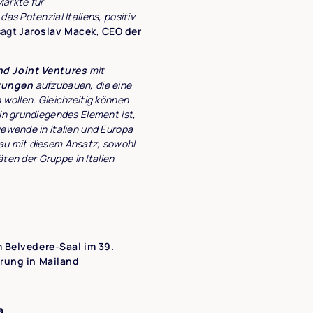
Märkte für
as Potenzial Italiens, positiv
sagt
Jaroslav Macek
,
CEO der
nd Joint Ventures
mit
htungen
aufzubauen, die eine
 wollen. Gleichzeitig können
ein grundlegendes Element ist,
iewende in Italien und Europa
nau mit diesem Ansatz, sowohl
äten der Gruppe in Italien
m Belvedere-Saal im 39.
erung in Mailand
a