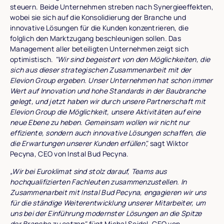
steuern. Beide Unternehmen streben nach Synergieeffekten,
wobei sie sich auf die Konsolidierung der Branche und
innovative Lösungen für die Kunden konzentrieren, die
folglich den Marktzugang beschleunigen sollen. Das
Management aller beteiligten Unternehmen zeigt sich
optimistisch.
"Wir sind begeistert von den Möglichkeiten, die
sich aus dieser strategischen Zusammenarbeit mit der
Elevion Group ergeben. Unser Unternehmen hat schon immer
Wert auf Innovation und hohe Standards in der Baubranche
gelegt, und jetzt haben wir durch unsere Partnerschaft mit
Elevion Group die Möglichkeit, unsere Aktivitäten auf eine
neue Ebene zu heben. Gemeinsam wollen wir nicht nur
effiziente, sondern auch innovative Lösungen schaffen, die
die Erwartungen unserer Kunden erfüllen",
sagt Wiktor
Pecyna, CEO von Instal Bud Pecyna.
„Wir bei Euroklimat sind stolz darauf, Teams aus
hochqualifizierten Fachleuten zusammenzustellen. In
Zusammenarbeit mit Instal Bud Pecyna, engagieren wir uns
für die ständige Weiterentwicklung unserer Mitarbeiter, um
uns bei der Einführung modernster Lösungen an die Spitze
der Branche zu setzen",
fügt Michal Seidel, CEO von