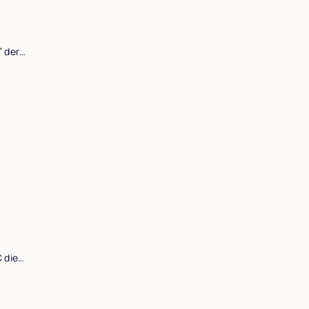
” der…
C die…